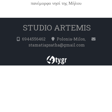
πανέμορφο νησί της Μήλου
STUDIO ARTEMIS
6944556462
Polonia-Milos,
stamatiapsatha@gmail.com