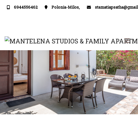
6944556462
Polonia-Milos,
stamatiapsatha@gmai